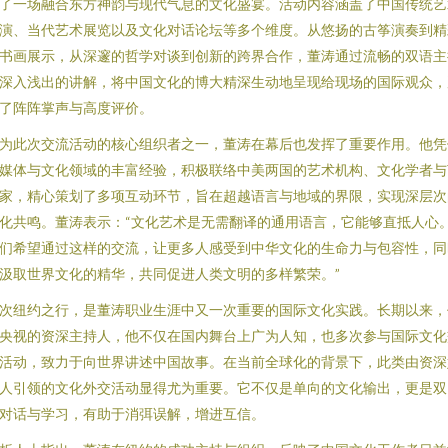
了一场融合东方神韵与现代气息的文化盛宴。活动内容涵盖了中国传统艺
演、当代艺术展览以及文化对话论坛等多个维度。从悠扬的古筝演奏到精
书画展示，从深邃的哲学对谈到创新的跨界合作，董涛通过流畅的双语主
深入浅出的讲解，将中国文化的博大精深生动地呈现给现场的国际观众，
了阵阵掌声与高度评价。
为此次交流活动的核心组织者之一，董涛在幕后也发挥了重要作用。他凭
媒体与文化领域的丰富经验，积极联络中美两国的艺术机构、文化学者与
家，精心策划了多项互动环节，旨在超越语言与地域的界限，实现深层次
化共鸣。董涛表示：“文化艺术是无需翻译的通用语言，它能够直抵人心
们希望通过这样的交流，让更多人感受到中华文化的生命力与包容性，同
汲取世界文化的精华，共同促进人类文明的多样繁荣。”
次纽约之行，是董涛职业生涯中又一次重要的国际文化实践。长期以来，
央视的资深主持人，他不仅在国内舞台上广为人知，也多次参与国际文化
活动，致力于向世界讲述中国故事。在当前全球化的背景下，此类由资深
人引领的文化外交活动显得尤为重要。它不仅是单向的文化输出，更是双
对话与学习，有助于消弭误解，增进互信。