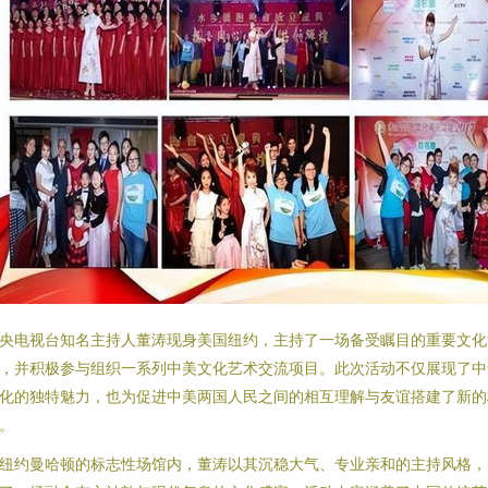
央电视台知名主持人董涛现身美国纽约，主持了一场备受瞩目的重要文化
，并积极参与组织一系列中美文化艺术交流项目。此次活动不仅展现了中
化的独特魅力，也为促进中美两国人民之间的相互理解与友谊搭建了新的
。
纽约曼哈顿的标志性场馆内，董涛以其沉稳大气、专业亲和的主持风格，