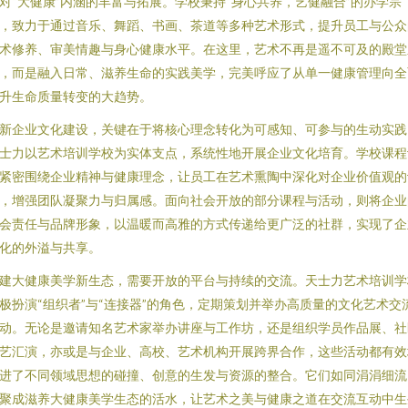
对“大健康”内涵的丰富与拓展。学校秉持“身心共养，艺健融合”的办学宗
，致力于通过音乐、舞蹈、书画、茶道等多种艺术形式，提升员工与公众
术修养、审美情趣与身心健康水平。在这里，艺术不再是遥不可及的殿堂
，而是融入日常、滋养生命的实践美学，完美呼应了从单一健康管理向全
升生命质量转变的大趋势。
新企业文化建设，关键在于将核心理念转化为可感知、可参与的生动实践
士力以艺术培训学校为实体支点，系统性地开展企业文化培育。学校课程
紧密围绕企业精神与健康理念，让员工在艺术熏陶中深化对企业价值观的
，增强团队凝聚力与归属感。面向社会开放的部分课程与活动，则将企业
会责任与品牌形象，以温暖而高雅的方式传递给更广泛的社群，实现了企
化的外溢与共享。
建大健康美学新生态，需要开放的平台与持续的交流。天士力艺术培训学
极扮演“组织者”与“连接器”的角色，定期策划并举办高质量的文化艺术交
动。无论是邀请知名艺术家举办讲座与工作坊，还是组织学员作品展、社
艺汇演，亦或是与企业、高校、艺术机构开展跨界合作，这些活动都有效
进了不同领域思想的碰撞、创意的生发与资源的整合。它们如同涓涓细流
聚成滋养大健康美学生态的活水，让艺术之美与健康之道在交流互动中生