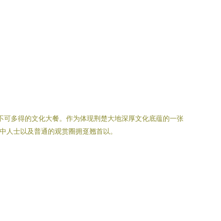
道不可多得的文化大餐。作为体现荆楚大地深厚文化底蕴的一张
曲中人士以及普通的观赏圈拥趸翘首以。